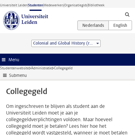
Ga direct naar de inhoud
Universiteit Leiden
Studenten
Medewerkers
Organisatiegids
Bibliotheek
Colonial and Global History (research) (MA)
Menu
Studentenwebsite
Administratie
Collegegeld
Submenu
Collegegeld
Om ingeschreven te blijven als student aan de
Universiteit Leiden moet je aan je
collegegeldverplichtingen voldoen. Maar hoeveel
collegegeld moet je betalen? Lees hier hoe het
collegegeld wordt vastgesteld, wanneer je moet betalen