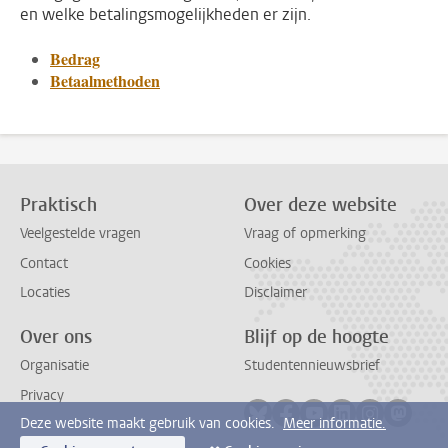
en welke betalingsmogelijkheden er zijn.
Bedrag
Betaalmethoden
Praktisch
Over deze website
Veelgestelde vragen
Vraag of opmerking
Contact
Cookies
Locaties
Disclaimer
Over ons
Blijf op de hoogte
Organisatie
Studentennieuwsbrief
Privacy
Volg ons op bluesky
Volg ons op facebook
Volg ons op youtub
Volg ons op li
Volg ons o
Volg 
Deze website maakt gebruik van cookies.
Meer informatie.