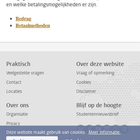
en welke betalingsmogelijkheden er zijn.
Bedrag
Betaalmethoden
Praktisch
Over deze website
Veelgestelde vragen
Vraag of opmerking
Contact
Cookies
Locaties
Disclaimer
Over ons
Blijf op de hoogte
Organisatie
Studentennieuwsbrief
Privacy
Volg ons op bluesky
Volg ons op facebook
Volg ons op youtub
Volg ons op li
Volg ons o
Volg 
Deze website maakt gebruik van cookies.
Meer informatie.