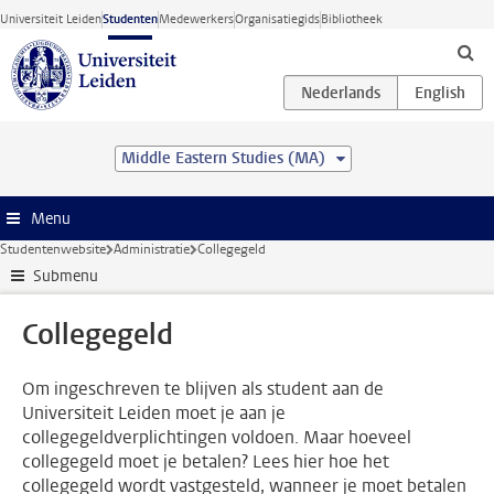
Ga direct naar de inhoud
Universiteit Leiden
Studenten
Medewerkers
Organisatiegids
Bibliotheek
Middle Eastern Studies (MA)
Menu
Studentenwebsite
Administratie
Collegegeld
Submenu
Collegegeld
Om ingeschreven te blijven als student aan de
Universiteit Leiden moet je aan je
collegegeldverplichtingen voldoen. Maar hoeveel
collegegeld moet je betalen? Lees hier hoe het
collegegeld wordt vastgesteld, wanneer je moet betalen