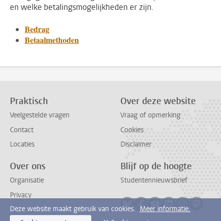
en welke betalingsmogelijkheden er zijn.
Bedrag
Betaalmethoden
Praktisch
Over deze website
Veelgestelde vragen
Vraag of opmerking
Contact
Cookies
Locaties
Disclaimer
Over ons
Blijf op de hoogte
Organisatie
Studentennieuwsbrief
Privacy
Volg ons op bluesky
Volg ons op facebook
Volg ons op youtub
Volg ons op li
Volg ons o
Volg 
Deze website maakt gebruik van cookies.
Meer informatie.