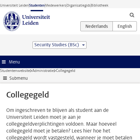
Ga direct naar de inhoud
Universiteit Leiden
Studenten
Medewerkers
Organisatiegids
Bibliotheek
Security Studies (BSc)
Menu
Studentenwebsite
Administratie
Collegegeld
Submenu
Collegegeld
Om ingeschreven te blijven als student aan de
Universiteit Leiden moet je aan je
collegegeldverplichtingen voldoen. Maar hoeveel
collegegeld moet je betalen? Lees hier hoe het
collegegeld wordt vastgesteld, wanneer je moet betalen