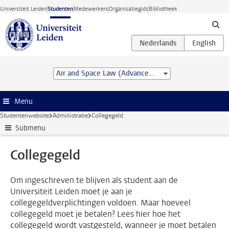
Ga direct naar de inhoud
Universiteit Leiden
Studenten
Medewerkers
Organisatiegids
Bibliotheek
Air and Space Law (Advanced LL.M.)
Menu
Studentenwebsite
Administratie
Collegegeld
Submenu
Collegegeld
Om ingeschreven te blijven als student aan de
Universiteit Leiden moet je aan je
collegegeldverplichtingen voldoen. Maar hoeveel
collegegeld moet je betalen? Lees hier hoe het
collegegeld wordt vastgesteld, wanneer je moet betalen