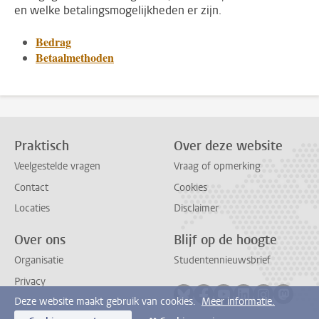
en welke betalingsmogelijkheden er zijn.
Bedrag
Betaalmethoden
Praktisch
Over deze website
Veelgestelde vragen
Vraag of opmerking
Contact
Cookies
Locaties
Disclaimer
Over ons
Blijf op de hoogte
Organisatie
Studentennieuwsbrief
Privacy
Volg ons op bluesky
Volg ons op facebook
Volg ons op youtub
Volg ons op li
Volg ons o
Volg 
Deze website maakt gebruik van cookies.
Meer informatie.