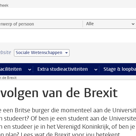
theek
werp of persoon en selecteer categorie
Alle
bsite
Sociale Wetenschappen
Ondersteuning pagina’s
aciliteiten
meer Faciliteiten pagina’s
Extra studieactiviteiten
meer Extra studieact
Stage & loopb
 de Brexit
volgen van de Brexit
e een Britse burger die momenteel aan de Universit
n studeert? Of ben je een student aan de Universite
n en studeer je in het Verenigd Koninkrijk, of ben je
an plan? Lees wat de Brexit voor jou betekent.