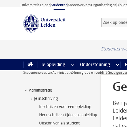
Ga direct naar de inhoud
Universiteit Leiden
Studenten
Medewerkers
Organisatiegids
Biblio
Zoek op onder
Zoekterm
Studentenwe
Je opleiding
meer Je opleiding pagina’s
Ondersteuning
meer 
F
Studentenwebsite
Administratie
Immigratie en verblijf
Gevolgen van
Ge
Administratie
Je inschrijving
Ben j
Inschrijven voor een opleiding
Leide
Herinschrijven tijdens je opleiding
Leide
Uitschrijven als student
dat v