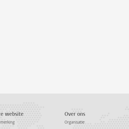
ze website
Over ons
pmerking
Organisatie