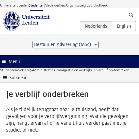
Ga direct naar de inhoud
Universiteit Leiden
Studenten
Medewerkers
Organisatiegids
Bibliotheek
Bestuur en Advisering (MSc)
Menu
Studentenwebsite
Administratie
Immigratie en verblijf
Je verblijf onderbreken
Submenu
Je verblijf onderbreken
Als je tijdelijk teruggaat naar je thuisland, heeft dat
gevolgen voor je verblijfsvergunning. Wat die gevolgen
zijn, hangt ervan af of je vanuit huis verder gaat met je
studie, of niet.