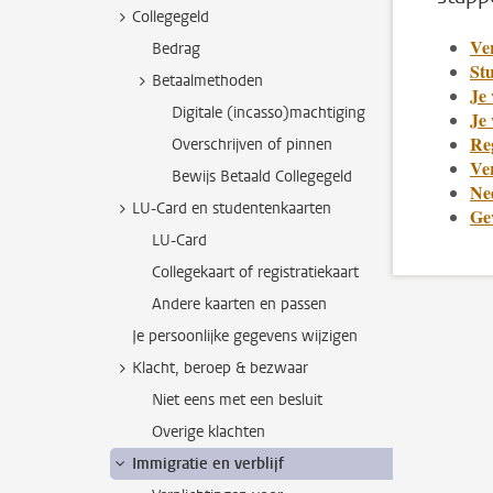
Collegegeld
Ve
Bedrag
St
Betaalmethoden
Je 
Digitale (incasso)machtiging
Je 
Reg
Overschrijven of pinnen
Ver
Bewijs Betaald Collegegeld
Ne
LU-Card en studentenkaarten
Ge
LU-Card
Collegekaart of registratiekaart
Andere kaarten en passen
Je persoonlijke gegevens wijzigen
Klacht, beroep & bezwaar
Niet eens met een besluit
Overige klachten
Immigratie en verblijf