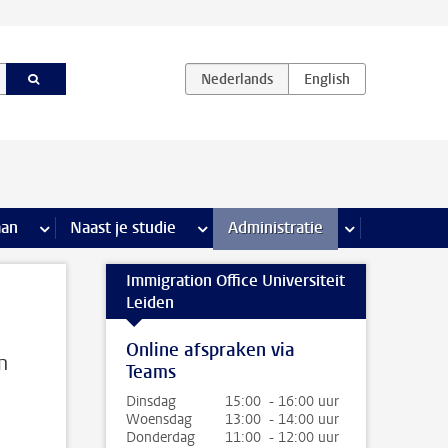
iviteiten pagina’s
aan
meer Stage & loopbaan pagina’s
Naast je studie
meer Naast je studie pagina’s
Administratie
meer Administr
Immigration Office Universiteit
Leiden
Online afspraken via
n
Teams
Dinsdag
15:00 - 16:00 uur
Woensdag
13:00 - 14:00 uur
Donderdag
11:00 - 12:00 uur