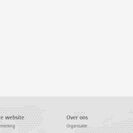
ze website
Over ons
pmerking
Organisatie