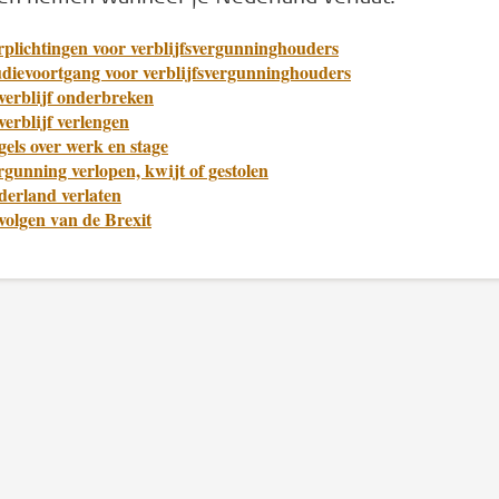
rplichtingen voor verblijfsvergunninghouders
udievoortgang voor verblijfsvergunninghouders
verblijf onderbreken
verblijf verlengen
els over werk en stage
gunning verlopen, kwijt of gestolen
derland verlaten
volgen van de Brexit