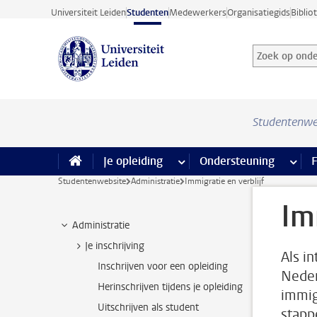
Ga direct naar de inhoud
Universiteit Leiden
Studenten
Medewerkers
Organisatiegids
Biblio
Zoek op onder
Zoekterm
Studentenwe
Je opleiding
meer Je opleiding pagina’s
Ondersteuning
meer 
F
Studentenwebsite
Administratie
Immigratie en verblijf
Im
Administratie
Je inschrijving
Als i
Inschrijven voor een opleiding
Neder
Herinschrijven tijdens je opleiding
immig
Uitschrijven als student
stapp