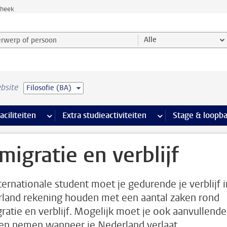
theek
werp of persoon en selecteer categorie
Alle
bsite
Filosofie (BA)
Ondersteuning pagina’s
aciliteiten
meer Faciliteiten pagina’s
Extra studieactiviteiten
meer Extra studieact
Stage & loopb
migratie en verblijf
nternationale student moet je gedurende je verblijf i
land rekening houden met een aantal zaken rond
ratie en verblijf. Mogelijk moet je ook aanvullende
en nemen wanneer je Nederland verlaat.