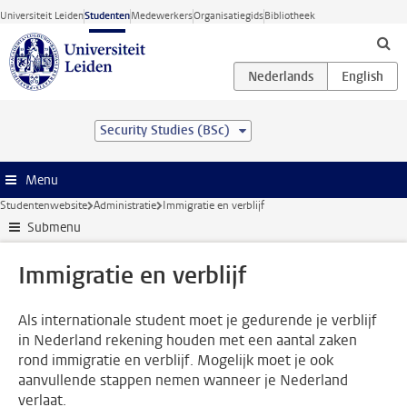
Ga direct naar de inhoud
Universiteit Leiden
Studenten
Medewerkers
Organisatiegids
Bibliotheek
Security Studies (BSc)
Menu
Studentenwebsite
Administratie
Immigratie en verblijf
Submenu
Immigratie en verblijf
Als internationale student moet je gedurende je verblijf
in Nederland rekening houden met een aantal zaken
rond immigratie en verblijf. Mogelijk moet je ook
aanvullende stappen nemen wanneer je Nederland
verlaat.