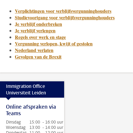
Verplichtingen voor verblijfsvergunninghouders
Studievoortgang voor verblijfsvergunninghouders
Je verblijf onderbreken
Je verblijf verlengen
Regels over werk en stage
Vergunning verlopen, kwijt of gestolen
Nederland verlaten
Gevolgen van de Brexit
Immigration Office
Universiteit Leiden
Online afspraken via
Teams
Dinsdag
15:00 - 16:00 uur
Woensdag
13:00 - 14:00 uur
Donderdag
11:00 - 12:00 uur