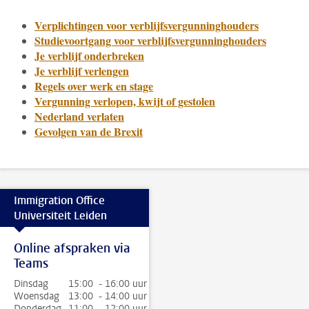
Verplichtingen voor verblijfsvergunninghouders
Studievoortgang voor verblijfsvergunninghouders
Je verblijf onderbreken
Je verblijf verlengen
Regels over werk en stage
Vergunning verlopen, kwijt of gestolen
Nederland verlaten
Gevolgen van de Brexit
Immigration Office
Universiteit Leiden
Online afspraken via
Teams
Dinsdag
15:00 - 16:00 uur
Woensdag
13:00 - 14:00 uur
Donderdag
11:00 - 12:00 uur