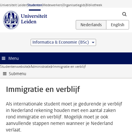
Ga direct naar de inhoud
Universiteit Leiden
Studenten
Medewerkers
Organisatiegids
Bibliotheek
Informatica & Economie (BSc)
Menu
Studentenwebsite
Administratie
Immigratie en verblijf
Submenu
Immigratie en verblijf
Als internationale student moet je gedurende je verblijf
in Nederland rekening houden met een aantal zaken
rond immigratie en verblijf. Mogelijk moet je ook
aanvullende stappen nemen wanneer je Nederland
verlaat.