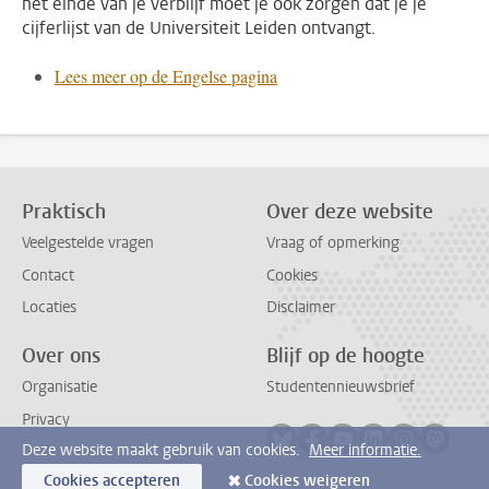
het einde van je verblijf moet je ook zorgen dat je je
cijferlijst van de Universiteit Leiden ontvangt.
Lees meer op de Engelse pagina
Praktisch
Over deze website
Veelgestelde vragen
Vraag of opmerking
Contact
Cookies
Locaties
Disclaimer
Over ons
Blijf op de hoogte
Organisatie
Studentennieuwsbrief
Privacy
Volg ons op bluesky
Volg ons op facebook
Volg ons op youtub
Volg ons op li
Volg ons o
Volg 
Deze website maakt gebruik van cookies.
Meer informatie.
Cookies accepteren
Cookies weigeren