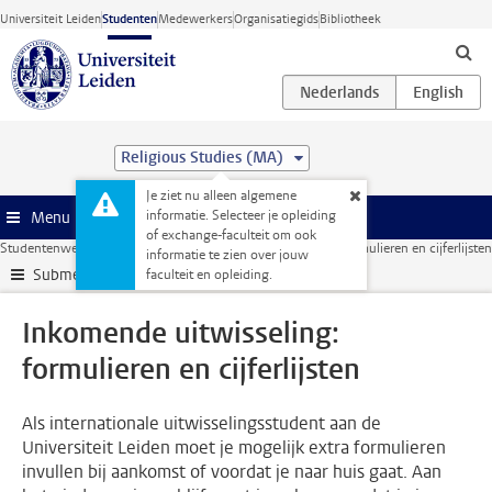
Ga direct naar de inhoud
Universiteit Leiden
Studenten
Medewerkers
Organisatiegids
Bibliotheek
Religious Studies (MA)
Je ziet nu alleen algemene
informatie. Selecteer je opleiding
Menu
of exchange-faculteit om ook
Studentenwebsite
Administratie
Inkomende uitwisseling: formulieren en cijferlijsten
informatie te zien over jouw
Submenu
faculteit en opleiding.
Inkomende uitwisseling:
formulieren en cijferlijsten
Als internationale uitwisselingsstudent aan de
Universiteit Leiden moet je mogelijk extra formulieren
invullen bij aankomst of voordat je naar huis gaat. Aan