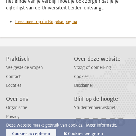
het einde van je verblijf moet je ook zorgen dat je je
cijferlijst van de Universiteit Leiden ontvangt.
Lees meer op de Engelse pagina
Praktisch
Over deze website
Veelgestelde vragen
Vraag of opmerking
Contact
Cookies
Locaties
Disclaimer
Over ons
Blijf op de hoogte
Organisatie
Studentennieuwsbrief
Privacy
Volg ons op bluesky
Volg ons op facebook
Volg ons op youtub
Volg ons op li
Volg ons o
Volg 
Deze website maakt gebruik van cookies.
Meer informatie.
Cookies accepteren
Cookies weigeren