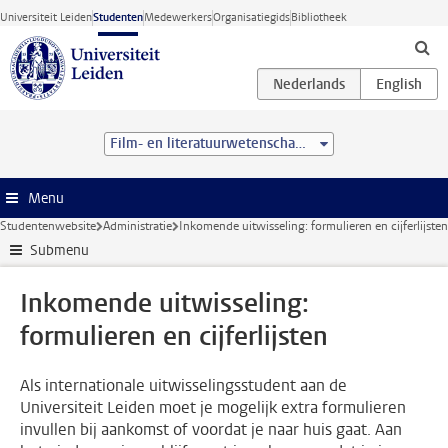
Ga direct naar de inhoud
Universiteit Leiden
Studenten
Medewerkers
Organisatiegids
Bibliotheek
Film- en literatuurwetenschap (BA)
Menu
Studentenwebsite
Administratie
Inkomende uitwisseling: formulieren en cijferlijsten
Submenu
Inkomende uitwisseling:
formulieren en cijferlijsten
Als internationale uitwisselingsstudent aan de
Universiteit Leiden moet je mogelijk extra formulieren
invullen bij aankomst of voordat je naar huis gaat. Aan