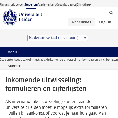
Ga direct naar de inhoud
Universiteit Leiden
Studenten
Medewerkers
Organisatiegids
Bibliotheek
Nederlandse taal en cultuur (BA)
Menu
Studentenwebsite
Administratie
Inkomende uitwisseling: formulieren en cijferlijsten
Submenu
Inkomende uitwisseling:
formulieren en cijferlijsten
Als internationale uitwisselingsstudent aan de
Universiteit Leiden moet je mogelijk extra formulieren
invullen bij aankomst of voordat je naar huis gaat. Aan