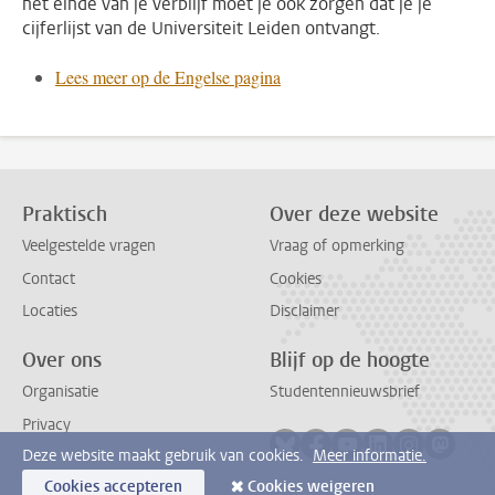
het einde van je verblijf moet je ook zorgen dat je je
cijferlijst van de Universiteit Leiden ontvangt.
Lees meer op de Engelse pagina
Praktisch
Over deze website
Veelgestelde vragen
Vraag of opmerking
Contact
Cookies
Locaties
Disclaimer
Over ons
Blijf op de hoogte
Organisatie
Studentennieuwsbrief
Privacy
Volg ons op bluesky
Volg ons op facebook
Volg ons op youtub
Volg ons op li
Volg ons o
Volg 
Deze website maakt gebruik van cookies.
Meer informatie.
Cookies accepteren
Cookies weigeren