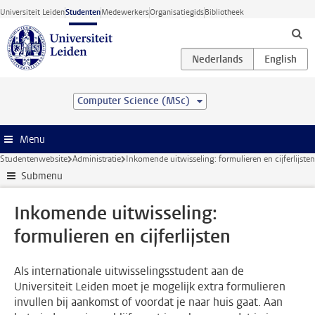
Ga direct naar de inhoud
Universiteit Leiden
Studenten
Medewerkers
Organisatiegids
Bibliotheek
Computer Science (MSc)
Menu
Studentenwebsite
Administratie
Inkomende uitwisseling: formulieren en cijferlijsten
Submenu
Inkomende uitwisseling:
formulieren en cijferlijsten
Als internationale uitwisselingsstudent aan de
Universiteit Leiden moet je mogelijk extra formulieren
invullen bij aankomst of voordat je naar huis gaat. Aan