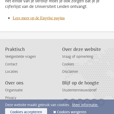
het einde van je verblijf moet je ook zorgen dat je je
cijferlijst van de Universiteit Leiden ontvangt.
Lees meer op de Engelse pagina
Praktisch
Over deze website
Veelgestelde vragen
Vraag of opmerking
Contact
Cookies
Locaties
Disclaimer
Over ons
Blijf op de hoogte
Organisatie
Studentennieuwsbrief
Privacy
Volg ons op bluesky
Volg ons op facebook
Volg ons op youtub
Volg ons op li
Volg ons o
Volg 
Deze website maakt gebruik van cookies.
Meer informatie.
Cookies accepteren
Cookies weigeren