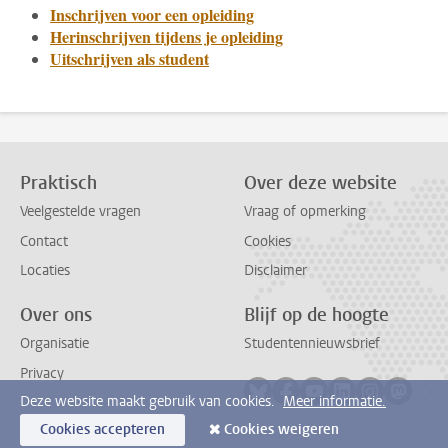
Inschrijven voor een opleiding
Herinschrijven tijdens je opleiding
Uitschrijven als student
Praktisch
Over deze website
Veelgestelde vragen
Vraag of opmerking
Contact
Cookies
Locaties
Disclaimer
Over ons
Blijf op de hoogte
Organisatie
Studentennieuwsbrief
Privacy
Volg ons op bluesky
Volg ons op facebook
Volg ons op youtub
Volg ons op li
Volg ons o
Volg 
Deze website maakt gebruik van cookies.
Meer informatie.
Cookies accepteren
Cookies weigeren