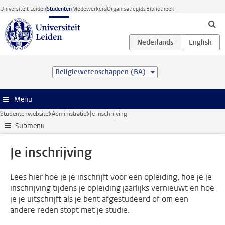
Ga direct naar de inhoud
Universiteit Leiden
Studenten
Medewerkers
Organisatiegids
Bibliotheek
Religiewetenschappen (BA)
Menu
Studentenwebsite
Administratie
Je inschrijving
Submenu
Je inschrijving
Lees hier hoe je je inschrijft voor een opleiding, hoe je je
inschrijving tijdens je opleiding jaarlijks vernieuwt en hoe
je je uitschrijft als je bent afgestudeerd of om een
andere reden stopt met je studie.