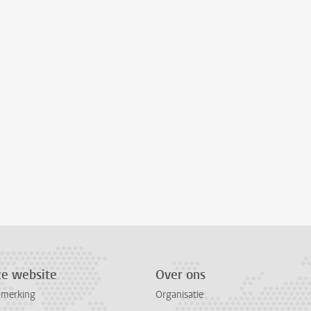
ze website
Over ons
pmerking
Organisatie