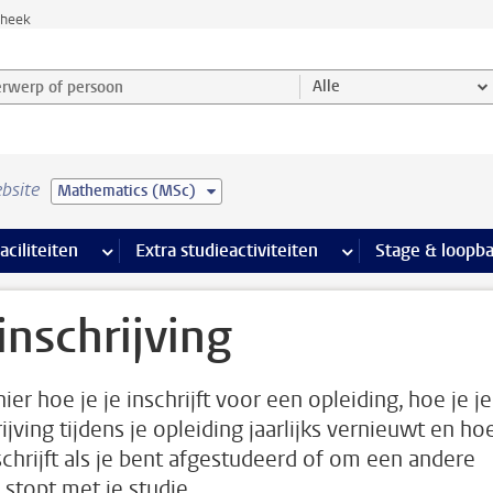
theek
werp of persoon en selecteer categorie
Alle
bsite
Mathematics (MSc)
Ondersteuning pagina’s
aciliteiten
meer Faciliteiten pagina’s
Extra studieactiviteiten
meer Extra studieact
Stage & loopb
 inschrijving
ier hoe je je inschrijft voor een opleiding, hoe je je
ijving tijdens je opleiding jaarlijks vernieuwt en ho
tschrijft als je bent afgestudeerd of om een andere
 stopt met je studie.