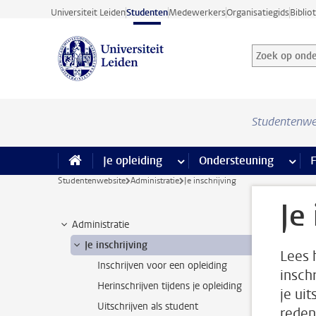
Ga direct naar de inhoud
Universiteit Leiden
Studenten
Medewerkers
Organisatiegids
Biblio
Zoek op onder
Zoekterm
Studentenwe
Je opleiding
meer Je opleiding pagina’s
Ondersteuning
meer 
F
Studentenwebsite
Administratie
Je inschrijving
Je
Administratie
Je inschrijving
Lees h
Inschrijven voor een opleiding
inschr
Herinschrijven tijdens je opleiding
je ui
Uitschrijven als student
reden