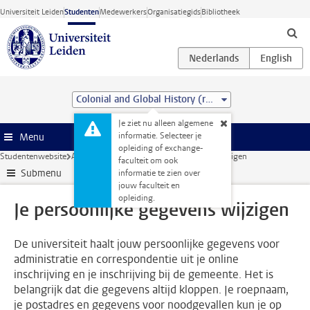
Ga direct naar de inhoud
Universiteit Leiden
Studenten
Medewerkers
Organisatiegids
Bibliotheek
Colonial and Global History (research) (MA)
Je ziet nu alleen algemene
informatie. Selecteer je
Menu
opleiding of exchange-
Studentenwebsite
Administratie
Je persoonlijke gegevens wijzigen
faculteit om ook
Submenu
informatie te zien over
jouw faculteit en
opleiding.
Je persoonlijke gegevens wijzigen
De universiteit haalt jouw persoonlijke gegevens voor
administratie en correspondentie uit je online
inschrijving en je inschrijving bij de gemeente. Het is
belangrijk dat die gegevens altijd kloppen. Je roepnaam,
je postadres en gegevens voor noodgevallen kun je op