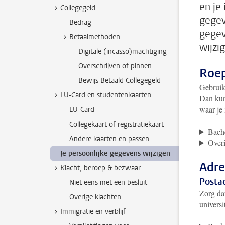
en je 
Collegegeld
gegev
Bedrag
gegev
Betaalmethoden
wijzi
Digitale (incasso)machtiging
Overschrijven of pinnen
Roep
Bewijs Betaald Collegegeld
Gebruik
LU-Card en studentenkaarten
Dan kun
waar je
LU-Card
Collegekaart of registratiekaart
Bache
Andere kaarten en passen
Overi
Je persoonlijke gegevens wijzigen
Adre
Klacht, beroep & bezwaar
Posta
Niet eens met een besluit
Zorg dat
Overige klachten
universi
Immigratie en verblijf