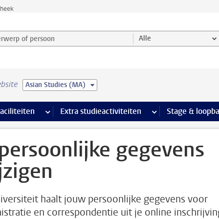
theek
werp of persoon en selecteer categorie
Alle
bsite
Asian Studies (MA)
Ondersteuning pagina’s
aciliteiten
meer Faciliteiten pagina’s
Extra studieactiviteiten
meer Extra studieact
Stage & loopb
 persoonlijke gegevens
jzigen
iversiteit haalt jouw persoonlijke gegevens voor
istratie en correspondentie uit je online inschrijvin