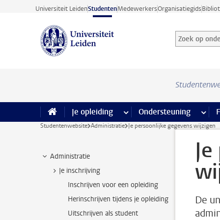
Ga direct naar de inhoud
Universiteit Leiden
Studenten
Medewerkers
Organisatiegids
Biblio
Zoek op onder
Zoekterm
Studentenwe
Je opleiding
meer Je opleiding pagina’s
Ondersteuning
meer 
F
Studentenwebsite
Administratie
Je persoonlijke gegevens wijzigen
Je
Administratie
wi
Je inschrijving
Inschrijven voor een opleiding
De un
Herinschrijven tijdens je opleiding
admin
Uitschrijven als student