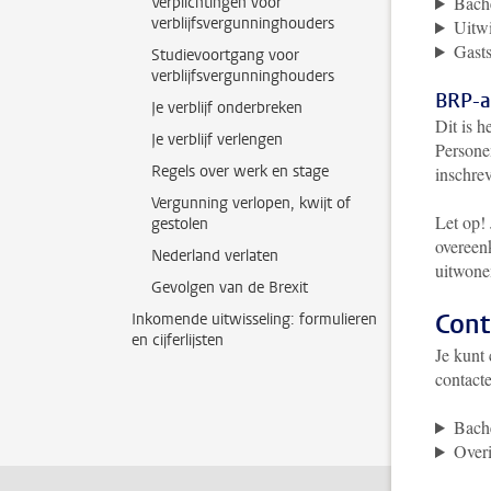
Bache
Verplichtingen voor
verblijfsvergunninghouders
Uitwi
Gast
Studievoortgang voor
verblijfsvergunninghouders
BRP-a
Je verblijf onderbreken
Dit is h
Je verblijf verlengen
Persone
Regels over werk en stage
inschre
Vergunning verlopen, kwijt of
Let op!
gestolen
overeen
Nederland verlaten
uitwone
Gevolgen van de Brexit
Cont
Inkomende uitwisseling: formulieren
en cijferlijsten
Je kunt
contact
Bache
Overi