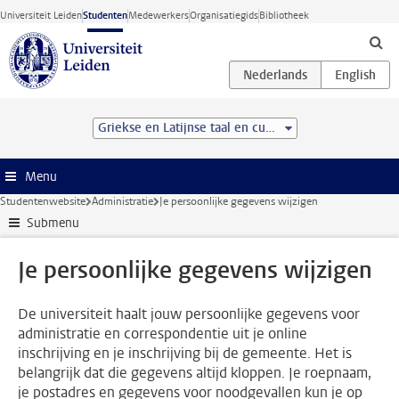
Ga direct naar de inhoud
Universiteit Leiden
Studenten
Medewerkers
Organisatiegids
Bibliotheek
Griekse en Latijnse taal en cultuur (BA)
Menu
Studentenwebsite
Administratie
Je persoonlijke gegevens wijzigen
Submenu
Je persoonlijke gegevens wijzigen
De universiteit haalt jouw persoonlijke gegevens voor
administratie en correspondentie uit je online
inschrijving en je inschrijving bij de gemeente. Het is
belangrijk dat die gegevens altijd kloppen. Je roepnaam,
je postadres en gegevens voor noodgevallen kun je op