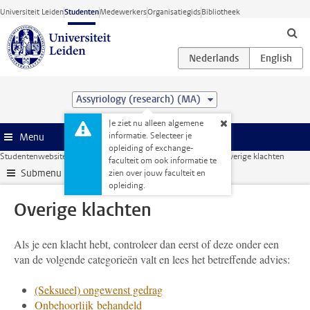
Ga direct naar de inhoud
Universiteit Leiden
Studenten
Medewerkers
Organisatiegids
Bibliotheek
Assyriology (research) (MA)
Je ziet nu alleen algemene
informatie. Selecteer je
Menu
opleiding of exchange-
Studentenwebsite
Administratie
Klacht, beroep & bezwaar
Overige klachten
faculteit om ook informatie te
Submenu
zien over jouw faculteit en
opleiding.
Overige klachten
Als je een klacht hebt, controleer dan eerst of deze onder een
van de volgende categorieën valt en lees het betreffende advies:
(Seksueel) ongewenst gedrag
Onbehoorlijk behandeld