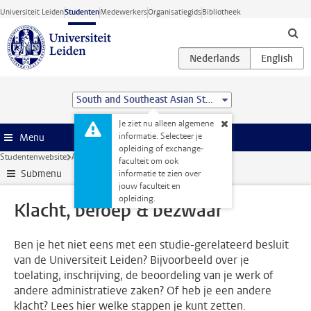
Ga direct naar de inhoud
Universiteit Leiden
Studenten
Medewerkers
Organisatiegids
Bibliotheek
South and Southeast Asian Studies (BA)
Je ziet nu alleen algemene
informatie. Selecteer je
Menu
opleiding of exchange-
Studentenwebsite
Administratie
Klacht, beroep & bezwaar
faculteit om ook
Submenu
informatie te zien over
jouw faculteit en
opleiding.
Klacht, beroep & bezwaar
Ben je het niet eens met een studie-gerelateerd besluit
van de Universiteit Leiden? Bijvoorbeeld over je
toelating, inschrijving, de beoordeling van je werk of
andere administratieve zaken? Of heb je een andere
klacht? Lees hier welke stappen je kunt zetten.