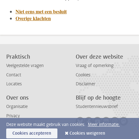
Niet eens met een besluit
Overige klachten
Praktisch
Over deze website
Veelgestelde vragen
Vraag of opmerking
Contact
Cookies
Locaties
Disclaimer
Over ons
Blijf op de hoogte
Organisatie
Studentennieuwsbrief
Privacy
Volg ons op bluesky
Volg ons op facebook
Volg ons op youtub
Volg ons op li
Volg ons o
Volg 
Deze website maakt gebruik van cookies.
Meer informatie.
Cookies accepteren
Cookies weigeren