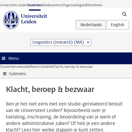
Ga direct naar de inhoud
Universiteit Leiden
Studenten
Medewerkers
Organisatiegids
Bibliotheek
Linguistics (research) (MA)
Menu
Studentenwebsite
Administratie
Klacht, beroep & bezwaar
Submenu
Klacht, beroep & bezwaar
Ben je het niet eens met een studie-gerelateerd besluit
van de Universiteit Leiden? Bijvoorbeeld over je
toelating, inschrijving, de beoordeling van je werk of
andere administratieve zaken? Of heb je een andere
klacht? Lees hier welke stappen je kunt zetten.