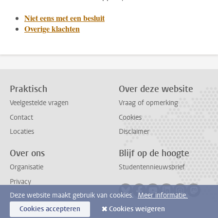
Niet eens met een besluit
Overige klachten
Praktisch
Over deze website
Veelgestelde vragen
Vraag of opmerking
Contact
Cookies
Locaties
Disclaimer
Over ons
Blijf op de hoogte
Organisatie
Studentennieuwsbrief
Privacy
Volg ons op bluesky
Volg ons op facebook
Volg ons op youtub
Volg ons op li
Volg ons o
Volg 
Deze website maakt gebruik van cookies.
Meer informatie.
Cookies accepteren
Cookies weigeren