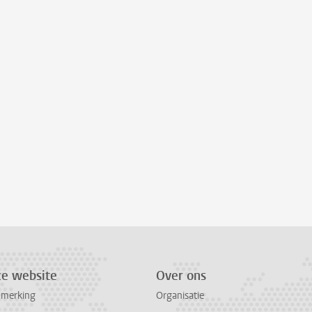
ze website
Over ons
pmerking
Organisatie