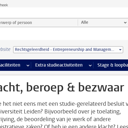
theek
werp of persoon en selecteer categorie
Alle
bsite
Rechtsgeleerdheid - Entrepreneurship and Management (LL.B.)
Ondersteuning pagina’s
aciliteiten
meer Faciliteiten pagina’s
Extra studieactiviteiten
meer Extra studieact
Stage & loopb
acht, beroep & bezwaar
e het niet eens met een studie-gerelateerd besluit 
iversiteit Leiden? Bijvoorbeeld over je toelating,
rijving, de beoordeling van je werk of andere
istratieve zaken? Of heb je een andere klacht? Lee