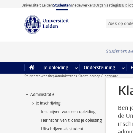
Ga direct naar de inhoud
Universiteit Leiden
Studenten
Medewerkers
Organisatiegids
Biblio
Zoek op onder
Zoekterm
Studentenwe
Je opleiding
meer Je opleiding pagina’s
Ondersteuning
meer 
F
Studentenwebsite
Administratie
Klacht, beroep & bezwaar
Kl
Administratie
Je inschrijving
Ben j
Inschrijven voor een opleiding
de Un
Herinschrijven tijdens je opleiding
insch
Uitschrijven als student
admin