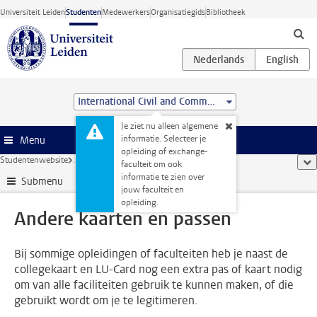
Ga direct naar de inhoud
Universiteit Leiden
Studenten
Medewerkers
Organisatiegids
Bibliotheek
International Civil and Commercial Law (Advanced LL.M.)
Je ziet nu alleen algemene
informatie. Selecteer je
Menu
opleiding of exchange-
Studentenwebsite
...
Andere kaarten en passen
too
faculteit om ook
informatie te zien over
Submenu
jouw faculteit en
opleiding.
Andere kaarten en passen
Bij sommige opleidingen of faculteiten heb je naast de
collegekaart en LU-Card nog een extra pas of kaart nodig
om van alle faciliteiten gebruik te kunnen maken, of die
gebruikt wordt om je te legitimeren.