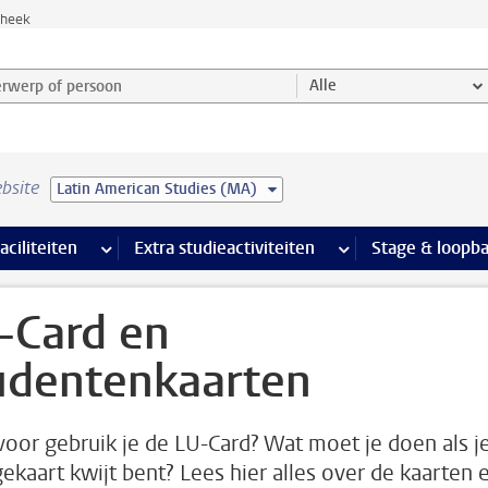
theek
werp of persoon en selecteer categorie
Alle
bsite
Latin American Studies (MA)
Ondersteuning pagina’s
aciliteiten
meer Faciliteiten pagina’s
Extra studieactiviteiten
meer Extra studieact
Stage & loopb
-Card en
udentenkaarten
oor gebruik je de LU-Card? Wat moet je doen als je
gekaart kwijt bent? Lees hier alles over de kaarten 