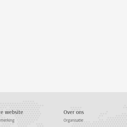
ze website
Over ons
pmerking
Organisatie