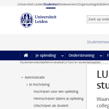
Ga direct naar de inhoud
Universiteit Leiden
Studenten
Medewerkers
Organisatiegids
Biblio
Zoek op onder
Zoekterm
Studentenwe
Je opleiding
meer Je opleiding pagina’s
Ondersteuning
meer 
F
Studentenwebsite
Administratie
LU-Card en studentenkaarten
LU
Administratie
st
Je inschrijving
Inschrijven voor een opleiding
Waarv
Herinschrijven tijdens je opleiding
colle
Uitschrijven als student