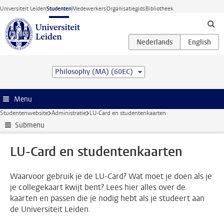
Ga direct naar de inhoud
Universiteit Leiden
Studenten
Medewerkers
Organisatiegids
Bibliotheek
Philosophy (MA) (60EC)
Menu
Studentenwebsite
Administratie
LU-Card en studentenkaarten
Submenu
LU-Card en studentenkaarten
Waarvoor gebruik je de LU-Card? Wat moet je doen als je
je collegekaart kwijt bent? Lees hier alles over de
kaarten en passen die je nodig hebt als je studeert aan
de Universiteit Leiden.