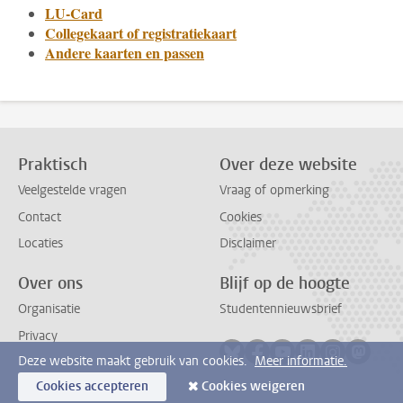
LU-Card
Collegekaart of registratiekaart
Andere kaarten en passen
Praktisch
Over deze website
Veelgestelde vragen
Vraag of opmerking
Contact
Cookies
Locaties
Disclaimer
Over ons
Blijf op de hoogte
Organisatie
Studentennieuwsbrief
Privacy
Volg ons op bluesky
Volg ons op facebook
Volg ons op youtub
Volg ons op li
Volg ons o
Volg 
Deze website maakt gebruik van cookies.
Meer informatie.
Cookies accepteren
Cookies weigeren