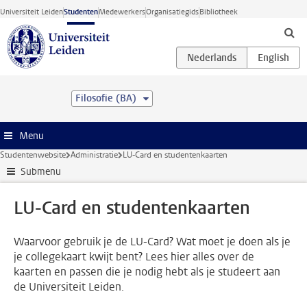
Ga direct naar de inhoud
Universiteit Leiden
Studenten
Medewerkers
Organisatiegids
Bibliotheek
Filosofie (BA)
Menu
Studentenwebsite
Administratie
LU-Card en studentenkaarten
Submenu
LU-Card en studentenkaarten
Waarvoor gebruik je de LU-Card? Wat moet je doen als je
je collegekaart kwijt bent? Lees hier alles over de
kaarten en passen die je nodig hebt als je studeert aan
de Universiteit Leiden.