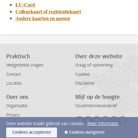
LU-Card
Collegekaart of registratiekaart
Andere kaarten en passen
Praktisch
Over deze website
Veelgestelde vragen
Vraag of opmerking
Contact
Cookies
Locaties
Disclaimer
Over ons
Blijf op de hoogte
Organisatie
Studentennieuwsbrief
Privacy
Volg ons op bluesky
Volg ons op facebook
Volg ons op youtub
Volg ons op li
Volg ons o
Volg 
Deze website maakt gebruik van cookies.
Meer informatie.
Cookies accepteren
Cookies weigeren