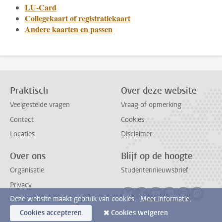
LU-Card
Collegekaart of registratiekaart
Andere kaarten en passen
Praktisch
Over deze website
Veelgestelde vragen
Vraag of opmerking
Contact
Cookies
Locaties
Disclaimer
Over ons
Blijf op de hoogte
Organisatie
Studentennieuwsbrief
Privacy
Volg ons op bluesky
Volg ons op facebook
Volg ons op youtub
Volg ons op li
Volg ons o
Volg 
Deze website maakt gebruik van cookies.
Meer informatie.
Cookies accepteren
Cookies weigeren