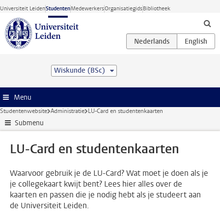
Ga direct naar de inhoud
Universiteit Leiden
Studenten
Medewerkers
Organisatiegids
Bibliotheek
Wiskunde (BSc)
Menu
Studentenwebsite
Administratie
LU-Card en studentenkaarten
Submenu
LU-Card en studentenkaarten
Waarvoor gebruik je de LU-Card? Wat moet je doen als je
je collegekaart kwijt bent? Lees hier alles over de
kaarten en passen die je nodig hebt als je studeert aan
de Universiteit Leiden.