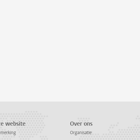
ze website
Over ons
pmerking
Organisatie