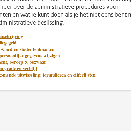
meer over de administratieve procedures voor
nten en wat je kunt doen als je het niet eens bent 
dministratieve beslissing.
inschrijving
llegegeld
-Card en studentenkaarten
persoonlijke gegevens wijzigen
acht, beroep & bezwaar
igratie en verblijf
omende uitwisseling: formulieren en cijferlijsten