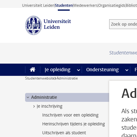
Ga direct naar de inhoud
Universiteit Leiden
Studenten
Medewerkers
Organisatiegids
Biblio
Zoek op onder
Zoekterm
Studentenwe
Je opleiding
meer Je opleiding pagina’s
Ondersteuning
meer 
F
Studentenwebsite
Administratie
Ad
Administratie
Je inschrijving
Als s
Inschrijven voor een opleiding
zaken,
Herinschrijven tijdens je opleiding
stude
Uitschrijven als student
daarn