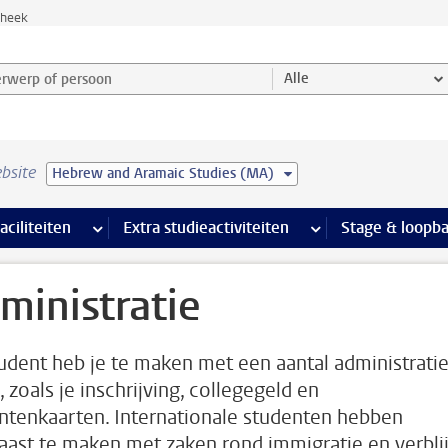
theek
werp of persoon en selecteer categorie
Alle
bsite
Hebrew and Aramaic Studies (MA)
Ondersteuning pagina’s
aciliteiten
meer Faciliteiten pagina’s
Extra studieactiviteiten
meer Extra studieact
Stage & loopb
ministratie
tudent heb je te maken met een aantal administrati
 zoals je inschrijving, collegegeld en
ntenkaarten. Internationale studenten hebben
aast te maken met zaken rond immigratie en verblij