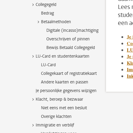
Collegegeld
Lees 
Bedrag
stude
Betaalmethoden
een a
Digitale (incasso)machtiging
Je 
Overschrijven of pinnen
Co
Bewijs Betaald Collegegeld
LU
Je 
LU-Card en studentenkaarten
Kl
LU-Card
Imm
Collegekaart of registratiekaart
Ink
Andere kaarten en passen
Je persoonlijke gegevens wijzigen
Klacht, beroep & bezwaar
Niet eens met een besluit
Overige klachten
Immigratie en verblijf