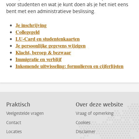
voor studenten en wat je kunt doen als je het niet eens
bent met een administratieve beslissing.
Je inschrijving
Collegegeld
LU-Card en studentenkaarten
Je persoonlijke gegevens wijzigen
Klacht, beroep & bezwaar
Immigratie en verblijf
Inkomende uitwisseling: formulieren en cijferlijsten
Praktisch
Over deze website
Veelgestelde vragen
Vraag of opmerking
Contact
Cookies
Locaties
Disclaimer