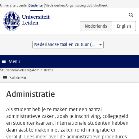
Ga direct naar de inhoud
Universiteit Leiden
Studenten
Medewerkers
Organisatiegids
Bibliotheek
Nederlandse taal en cultuur (BA)
Menu
Studentenwebsite
Administratie
Submenu
Administratie
Als student heb je te maken met een aantal
administratieve zaken, zoals je inschrijving, collegegeld
en studentenkaarten. Internationale studenten hebben
daarnaast te maken met zaken rond immigratie en
verblijf. Lees meer over de administratieve procedures