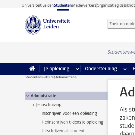
Ga direct naar de inhoud
Universiteit Leiden
Studenten
Medewerkers
Organisatiegids
Biblio
Zoek op onder
Zoekterm
Studentenwe
Je opleiding
meer Je opleiding pagina’s
Ondersteuning
meer 
F
Studentenwebsite
Administratie
Ad
Administratie
Je inschrijving
Als s
Inschrijven voor een opleiding
zaken,
Herinschrijven tijdens je opleiding
stude
Uitschrijven als student
daarn