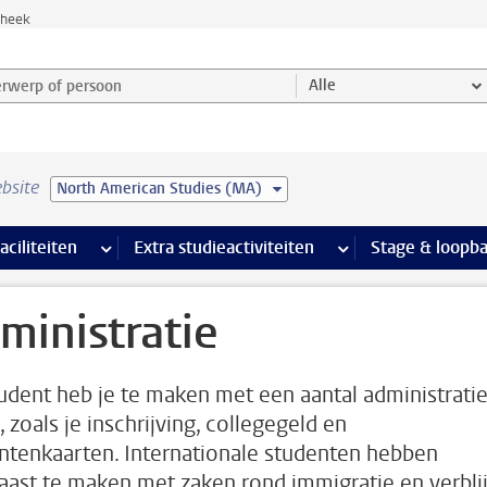
theek
werp of persoon en selecteer categorie
Alle
bsite
North American Studies (MA)
Ondersteuning pagina’s
aciliteiten
meer Faciliteiten pagina’s
Extra studieactiviteiten
meer Extra studieact
Stage & loopb
ministratie
tudent heb je te maken met een aantal administrati
 zoals je inschrijving, collegegeld en
ntenkaarten. Internationale studenten hebben
aast te maken met zaken rond immigratie en verblij