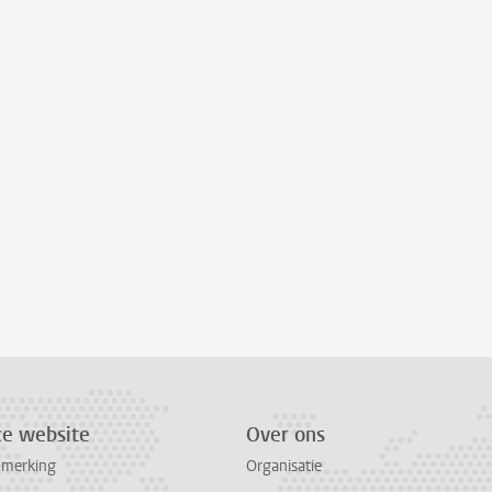
ze website
Over ons
pmerking
Organisatie