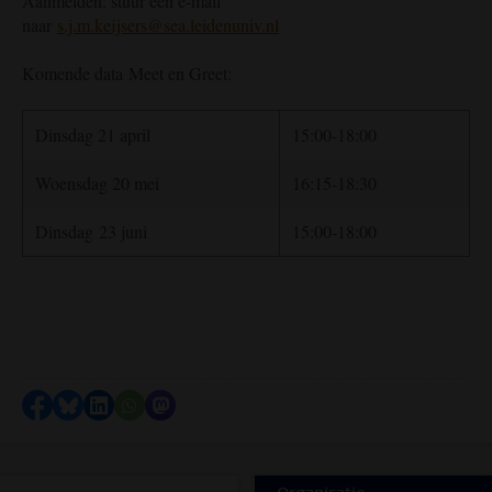
Aanmelden: stuur een e-mail
naar
s.j.m.keijsers@sea.leidenuniv.nl
Komende data Meet en Greet:
Dinsdag 21 april
15:00-18:00
Woensdag 20 mei
16:15-18:30
Dinsdag 23 juni
15:00-18:00
Delen op Facebook
Delen via Bluesky
Delen op LinkedIn
Delen via WhatsApp
Delen via Mastodon