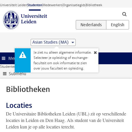
Ga direct naar de inhoud
Universiteit Leiden
Studenten
Medewerkers
Organisatiegids
Bibliotheek
Asian Studies (MA)
Je ziet nu alleen algemene informatie.
Selecteer je opleiding of exchange-
Menu
faculteit om ook informatie te zien
Studentenwebsite
Faciliteiten
Bibliotheken
over jouw faculteit en opleiding.
Submenu
Bibliotheken
Locaties
De Universitaire Bibliotheken Leiden (UBL) zit op verschillende
locaties in Leiden en Den Haag. Als student van de Universiteit
Leiden kun je op alle locaties terecht.