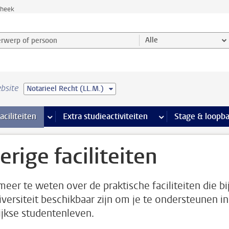
theek
werp of persoon en selecteer categorie
Alle
bsite
Notarieel Recht (LL.M.)
Ondersteuning pagina’s
aciliteiten
meer Faciliteiten pagina’s
Extra studieactiviteiten
meer Extra studieact
Stage & loopb
erige faciliteiten
eer te weten over de praktische faciliteiten die bi
iversiteit beschikbaar zijn om je te ondersteunen in
ijkse studentenleven.