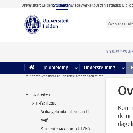
Ga direct naar de inhoud
Universiteit Leiden
Studenten
Medewerkers
Organisatiegids
Biblio
Zoek op onder
Zoekterm
Studentenwe
Je opleiding
meer Je opleiding pagina’s
Ondersteuning
meer 
F
Studentenwebsite
Faciliteiten
Overige faciliteiten
Ov
Faciliteiten
IT-faciliteiten
Kom m
Veilig gebruikmaken van IT
de un
Wifi
dagel
Studentenaccount (ULCN)