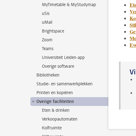
Et
MyTimetable & MyStudymap
Ve
uSis
Ko
uMail
Sti
Ge
Brightspace
Mee
Zoom
Ev
Teams
Universiteit Leiden-app
Overige software
Vi
Bibliotheken
Studie- en samenwerkplekken
Printen en kopiëren
Overige faciliteiten
Eten & drinken
Verkoopautomaten
Kolfruimte