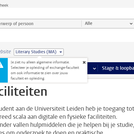
theek
werp of persoon en selecteer categorie
Alle
bsite
Literary Studies (MA)
Je ziet nu alleen algemene informatie.
Ondersteuning pagina’s
aciliteiten
meer Faciliteiten pagina’s
Extra studieactiviteiten
meer Extra studieact
Stage & loopb
Selecteer je opleiding of exchange-faculteit
om ook informatie te zien over jouw
faculteit en opleiding.
ciliteiten
tudent aan de Universiteit Leiden heb je toegang to
eed scala aan digitale en fysieke faciliteiten.
nder vallen hulpmiddelen die je helpen bij je studie
es om onderzoek te doen en praktische