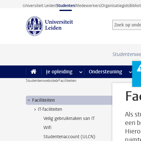
Ga direct naar de inhoud
Universiteit Leiden
Studenten
Medewerkers
Organisatiegids
Biblio
Zoek op onder
Zoekterm
Studentenwe
Je opleiding
meer Je opleiding pagina’s
Ondersteuning
meer 
F
Studentenwebsite
Faciliteiten
Fa
Faciliteiten
IT-faciliteiten
Als s
Veilig gebruikmaken van IT
een br
Wifi
Hiero
Studentenaccount (ULCN)
ruimt