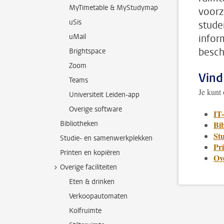
MyTimetable & MyStudymap
voorz
uSis
stude
uMail
infor
besch
Brightspace
Zoom
Vind
Teams
Je kunt
Universiteit Leiden-app
Overige software
IT-
Bibliotheken
Bi
St
Studie- en samenwerkplekken
Pr
Printen en kopiëren
Ove
Overige faciliteiten
Eten & drinken
Verkoopautomaten
Kolfruimte