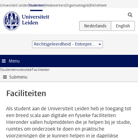
Ga direct naar de inhoud
Universiteit Leiden
Studenten
Medewerkers
Organisatiegids
Bibliotheek
Rechtsgeleerdheid - Entrepreneurship and Management (LL.B.)
Menu
Studentenwebsite
Faciliteiten
Submenu
Faciliteiten
Als student aan de Universiteit Leiden heb je toegang tot
een breed scala aan digitale en fysieke faciliteiten.
Hieronder vallen hulpmiddelen die je helpen bij je studie,
ruimtes om onderzoek te doen en praktische
voorzieningen die je kunnen helpen in je dagelijkse