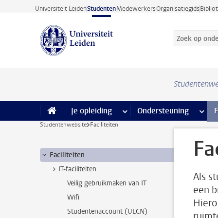
Ga direct naar de inhoud
Universiteit Leiden
Studenten
Medewerkers
Organisatiegids
Biblio
Zoek op onder
Zoekterm
Studentenwe
Je opleiding
meer Je opleiding pagina’s
Ondersteuning
meer 
F
Studentenwebsite
Faciliteiten
Fa
Faciliteiten
IT-faciliteiten
Als s
Veilig gebruikmaken van IT
een br
Wifi
Hiero
Studentenaccount (ULCN)
ruimt