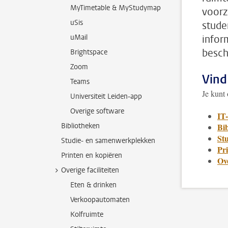
MyTimetable & MyStudymap
voorz
uSis
stude
uMail
infor
besch
Brightspace
Zoom
Vind
Teams
Je kunt
Universiteit Leiden-app
Overige software
IT-
Bibliotheken
Bi
St
Studie- en samenwerkplekken
Pr
Printen en kopiëren
Ove
Overige faciliteiten
Eten & drinken
Verkoopautomaten
Kolfruimte