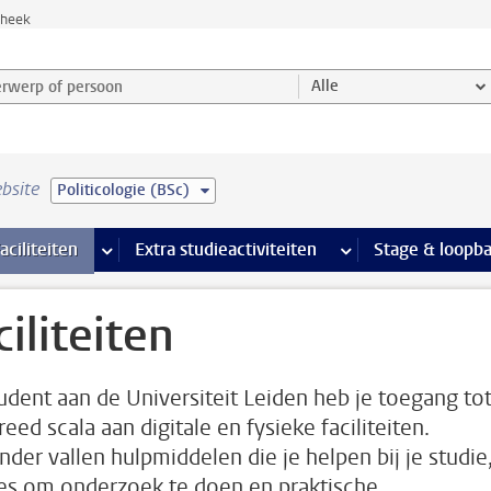
theek
werp of persoon en selecteer categorie
Alle
bsite
Politicologie (BSc)
Ondersteuning pagina’s
aciliteiten
meer Faciliteiten pagina’s
Extra studieactiviteiten
meer Extra studieact
Stage & loopb
ciliteiten
tudent aan de Universiteit Leiden heb je toegang to
eed scala aan digitale en fysieke faciliteiten.
nder vallen hulpmiddelen die je helpen bij je studie
es om onderzoek te doen en praktische