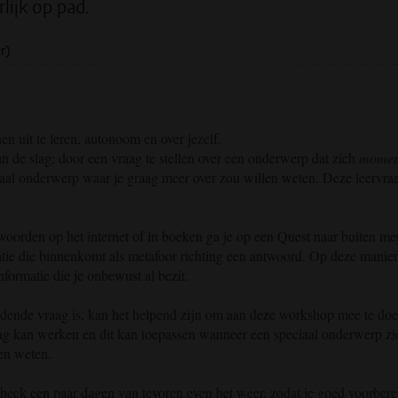
lijk op pad.
r)
 uit te leren, autonoom en over jezelf.
 de slag: door een vraag te stellen over een onderwerp dat zich
momen
iaal onderwerp waar je graag meer over zou willen weten. Deze leervra
woorden op het internet of in boeken ga je op een Quest naar buiten me
atie die binnenkomt als metafoor richting een antwoord. Op deze manier
formatie die je onbewust al bezit.
dende vraag is, kan het helpend zijn om aan deze workshop mee te doe
raag kan werken en dit kan toepassen wanneer een speciaal onderwerp zi
en weten.
 check een paar dagen van tevoren even het weer, zodat je goed voorbere