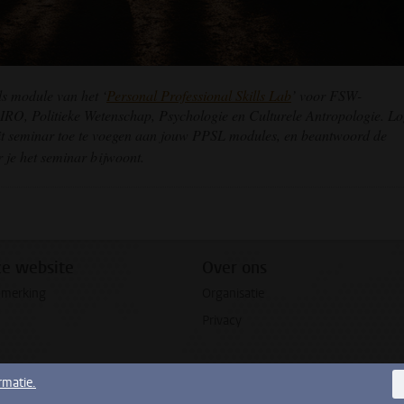
ls module van het ‘
Personal Professional Skills Lab
’ voor FSW-
 IRO, Politieke Wetenschap, Psychologie en Culturele Antropologie. Lo
t seminar toe te voegen aan jouw PPSL modules, en beantwoord de
 je het seminar bijwoont.
pp
todon
ze website
Over ons
pmerking
Organisatie
Privacy
rmatie.