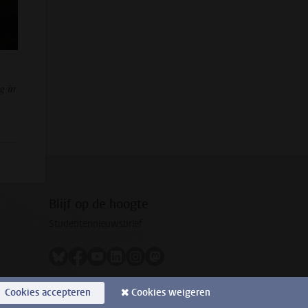
g in
Blijf op de hoogte
Studentennieuwsbrief
Volg ons op bluesky
Volg ons op facebook
Volg ons op youtube
Volg ons op linkedin
Volg ons op instagram
Volg ons op mastodon
Cookies accepteren
Cookies weigeren