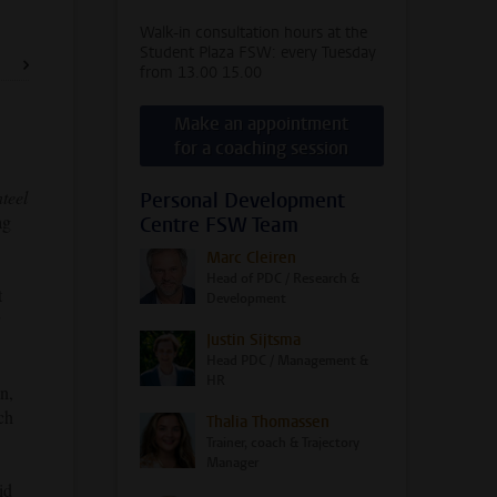
Walk-in consultation hours at the
Student Plaza FSW: every Tuesday
from 13.00 15.00
Make an appointment
for a coaching session
teel
Personal Development
ag
Centre FSW Team
Marc Cleiren
Head of PDC / Research &
t
Development
Justin Sijtsma
Head PDC / Management &
HR
n,
ch
Thalia Thomassen
Trainer, coach & Trajectory
Manager
id