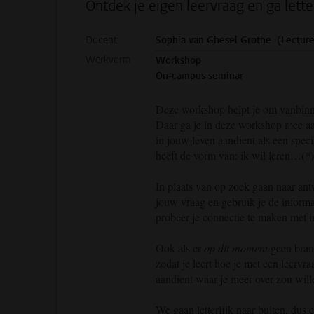
Ontdek je eigen leervraag en ga letter
Docent
Sophia van Ghesel Grothe (Lecture
Werkvorm
Workshop
On-campus seminar
Deze workshop helpt je om vanbinnen
Daar ga je in deze workshop mee aan
in jouw leven aandient als een spec
heeft de vorm van: ik wil leren…(*)
In plaats van op zoek gaan naar ant
jouw vraag en gebruik je de inform
probeer je connectie te maken met in
Ook als er
op dit moment
geen bran
zodat je leert hoe je met een leerv
aandient waar je meer over zou will
We gaan letterlijk naar buiten, dus