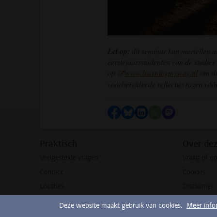
Let op:
dit seminar kan meetellen a
eerstejaarsstudenten van de studies
op
www.learningmyway.nl
om di
voorbereidende reflectievragen vóór
Delen op Facebook
Delen via Bluesky
Delen op LinkedIn
Delen via WhatsA
Delen via Mas
Praktisch
Over de
Veelgestelde vragen
Vraag of o
Contact
Cookies
Locaties
Disclaimer
Deze website maakt gebruik van cookies.
Meer info