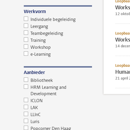
Loopbaan
Works
Werkvorm
12 okto
Individuele begeleiding
Leergang
Teambegeleiding
Loopbaan
Works
Training
14 dece
Workshop
e-Learning
Loopbaan
Human
Aanbieder
21 april
Bibliotheek
HRM Learning and
Development
ICLON
LAK
LLInC
Luris
Popcorner Den Haag