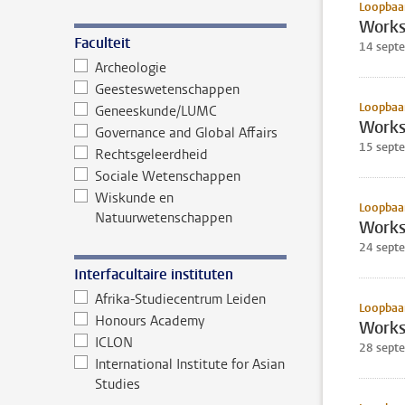
Loopbaan
Works
Faculteit
14 sept
Archeologie
Geesteswetenschappen
Loopbaan
Geneeskunde/LUMC
Works
Governance and Global Affairs
15 sept
Rechtsgeleerdheid
Sociale Wetenschappen
Wiskunde en
Loopbaan
Natuurwetenschappen
Worksh
24 sept
Interfacultaire instituten
Afrika-Studiecentrum Leiden
Loopbaan
Honours Academy
Works
ICLON
28 sept
International Institute for Asian
Studies