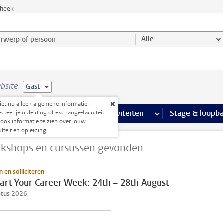
theek
werp of persoon en selecteer categorie
Alle
bsite
Gast
ziet nu alleen algemene informatie.
Ondersteuning pagina’s
aciliteiten
meer Faciliteiten pagina’s
Extra studieactiviteiten
meer Extra studieact
Stage & loopb
ecteer je opleiding of exchange-faculteit
ook informatie te zien over jouw
ulteit en opleiding.
rkshops en cursussen gevonden
 en solliciteren
art Your Career Week: 24th – 28th August
stus 2026