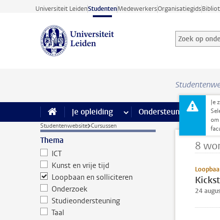
Ga direct naar de inhoud
Universiteit Leiden
Studenten
Medewerkers
Organisatiegids
Biblio
Zoek op onder
Zoekterm
Studentenwe
Je 
Je opleiding
meer Je opleiding pagina’s
Ondersteuning
meer 
F
Sel
om 
Studentenwebsite
Cursussen
fac
Thema
8 wo
ICT
Kunst en vrije tijd
Loopbaan
Loopbaan en solliciteren
Kickst
Onderzoek
24 augu
Studieondersteuning
Taal