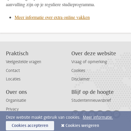
aanvulling zijn op je reguliere studieprogramma.
Meer informatie over extra online vakken
Praktisch
Over deze website
Veelgestelde vragen
Vraag of opmerking
Contact
Cookies
Locaties
Disclaimer
Over ons
Blijf op de hoogte
Organisatie
Studentennieuwsbrief
Privacy
Volg ons op bluesky
Volg ons op facebook
Volg ons op youtub
Volg ons op li
Volg ons o
Volg 
Deze website maakt gebruik van cookies.
Meer informatie.
Cookies accepteren
Cookies weigeren