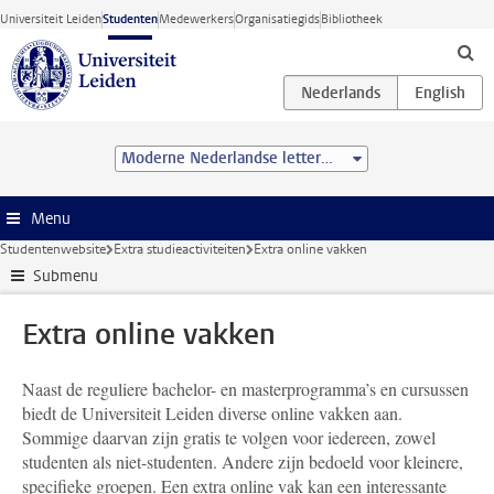
Ga direct naar de inhoud
Universiteit Leiden
Studenten
Medewerkers
Organisatiegids
Bibliotheek
Moderne Nederlandse letterkunde (MA)
Menu
Studentenwebsite
Extra studieactiviteiten
Extra online vakken
Submenu
Extra online vakken
Naast de reguliere bachelor- en masterprogramma’s en cursussen
biedt de Universiteit Leiden diverse online vakken aan.
Sommige daarvan zijn gratis te volgen voor iedereen, zowel
studenten als niet-studenten. Andere zijn bedoeld voor kleinere,
specifieke groepen. Een extra online vak kan een interessante