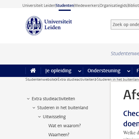
Ga direct naar de inhoud
Universiteit Leiden
Studenten
Medewerkers
Organisatiegids
Biblio
Zoek op onder
Zoekterm
Studentenwe
Je opleiding
meer Je opleiding pagina’s
Ondersteuning
meer 
F
Studentenwebsite
Extra studieactiviteiten
Studeren in het buitenlan
Af
Extra studieactiviteiten
Studeren in het buitenland
Chec
Uitwisseling
doen
Wat en waarom?
Welke d
Waarheen?