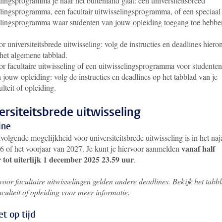
lingsprogramma je naar het buitenland gaat: een universiteitsbreed
elingsprogramma, een facultair uitwisselingsprogramma, of een speciaal
elingsprogramma waar studenten van jouw opleiding toegang toe hebb
r universiteitsbrede uitwisseling: volg de instructies en deadlines hiero
het algemene tabblad.
r facultaire uitwisseling of een uitwisselingsprogramma voor studenten
 jouw opleiding: volg de instructies en deadlines op het tabblad van je
ulteit of opleiding.
ersiteitsbrede uitwisseling
ine
volgende mogelijkheid voor universiteitsbrede uitwisseling is in het naj
vanaf half
6 of het voorjaar van 2027. Je kunt je hiervoor aanmelden
 tot uiterlijk 1 december 2025 23.59 uur
.
voor facultaire uitwisselingen
gelden andere deadlines. Bekijk het tabb
aculteit of opleiding voor meer informatie.
t op tijd