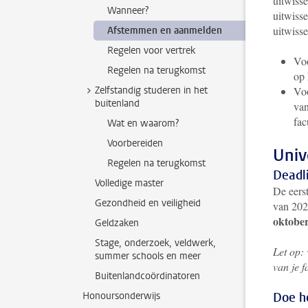
uitwisse
Wanneer?
uitwiss
uitwiss
Afstemmen en aanmelden
Regelen voor vertrek
Voo
Regelen na terugkomst
op 
Zelfstandig studeren in het
Voo
buitenland
van
fac
Wat en waarom?
Voorbereiden
Univ
Regelen na terugkomst
Deadl
Volledige master
De eerst
Gezondheid en veiligheid
van 202
oktober
Geldzaken
Stage, onderzoek, veldwerk,
Let op: 
summer schools en meer
van je f
Buitenlandcoördinatoren
Honoursonderwijs
Doe he