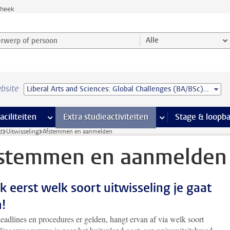
theek
werp of persoon en selecteer categorie
Alle
bsite
Liberal Arts and Sciences: Global Challenges (BA/BSc) - Leiden University College
Ondersteuning pagina’s
aciliteiten
meer Faciliteiten pagina’s
Extra studieactiviteiten
meer Extra studieact
Stage & loopb
d
Uitwisseling
Afstemmen en aanmelden
stemmen en aanmelden
k eerst welk soort uitwisseling je gaat
!
eadlines en procedures er gelden, hangt ervan af via welk soort