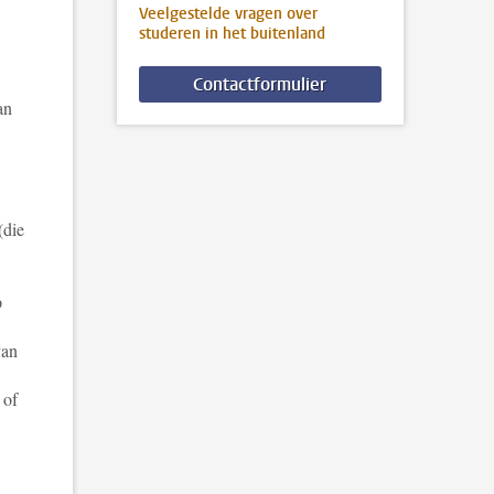
Veelgestelde vragen over
studeren in het buitenland
Contactformulier
an
(die
p
van
 of