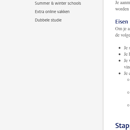
Je aanm
Summer & winter schools
worden 
Extra online vakken
Dubbele studie
Eisen
Om je aa
de volg
Je 
Je 
Je 
vin
Je 
Stap