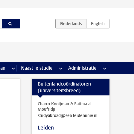
iviteiten pagina’s
aan
meer Stage & loopbaan pagina’s
Naast je studie
meer Naast je studie pagina’s
Administratie
meer Administr
Buitenlandcoördinatoren
(universiteitsbreed)
Charro Kooijman & Fatima al
Moufridji
studyabroad@sea.leidenuniv.nl
Leiden