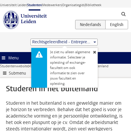
Ga direct naar de inhoud
Universiteit Leiden
Studenten
Medewerkers
Organisatiegids
Bibliotheek
Rechtsgeleerdheid - Entrepreneurship and Management (LL.B.)
Je ziet nu alleen algemene
informatie. Selecteer je
Menu
opleiding of exchange-
Studentenwebsite
Extra studieactiviteiten
Studeren in het buitenland
faculteit om ook
Submenu
informatie te zien over
jouw faculteit en
opleiding.
Studeren in het buitenland
Studeren in het buitenland is een geweldige manier om
je horizon te verbreden. Behalve dat het goed is voor je
academische vorming en je persoonlijke ontwikkeling, is
het ook een pluspunt op je cv. Omdat de arbeidsmarkt
steeds internationaler wordt, zien veel werkgevers