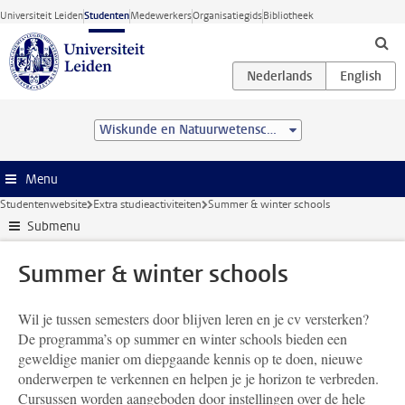
Ga direct naar de inhoud
Universiteit Leiden
Studenten
Medewerkers
Organisatiegids
Bibliotheek
Wiskunde en Natuurwetenschappen
Menu
Studentenwebsite
Extra studieactiviteiten
Summer & winter schools
Submenu
Summer & winter schools
Wil je tussen semesters door blijven leren en je cv versterken?
De programma’s op summer en winter schools bieden een
geweldige manier om diepgaande kennis op te doen, nieuwe
onderwerpen te verkennen en helpen je je horizon te verbreden.
Cursussen worden aangeboden door instellingen over de hele