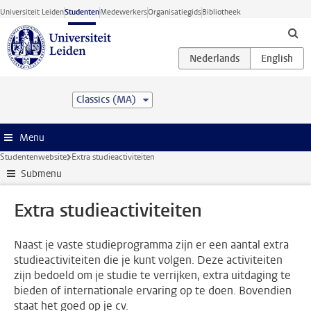
Ga direct naar de inhoud
Universiteit Leiden
Studenten
Medewerkers
Organisatiegids
Bibliotheek
Classics (MA)
Menu
Studentenwebsite
Extra studieactiviteiten
Submenu
Extra studieactiviteiten
Naast je vaste studieprogramma zijn er een aantal extra
studieactiviteiten die je kunt volgen. Deze activiteiten
zijn bedoeld om je studie te verrijken, extra uitdaging te
bieden of internationale ervaring op te doen. Bovendien
staat het goed op je cv.