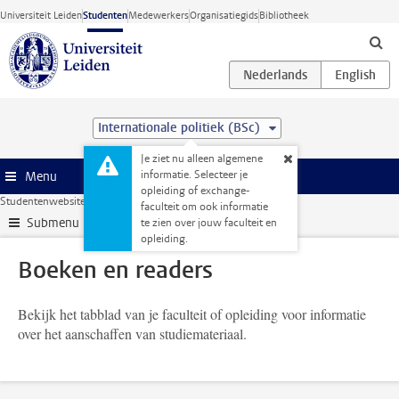
Ga direct naar de inhoud
Universiteit Leiden
Studenten
Medewerkers
Organisatiegids
Bibliotheek
Internationale politiek (BSc)
Je ziet nu alleen algemene
informatie. Selecteer je
Menu
opleiding of exchange-
Studentenwebsite
Je opleiding
Boeken en readers
faculteit om ook informatie
Submenu
te zien over jouw faculteit en
opleiding.
Boeken en readers
Bekijk het tabblad van je faculteit of opleiding voor informatie
over het aanschaffen van studiemateriaal.