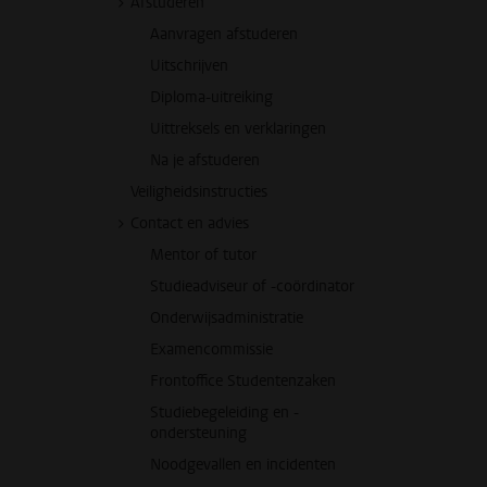
Afstuderen
Aanvragen afstuderen
Uitschrijven
Diploma-uitreiking
Uittreksels en verklaringen
Na je afstuderen
Veiligheidsinstructies
Contact en advies
Mentor of tutor
Studieadviseur of -coördinator
Onderwijsadministratie
Examencommissie
Frontoffice Studentenzaken
Studiebegeleiding en -
ondersteuning
Noodgevallen en incidenten