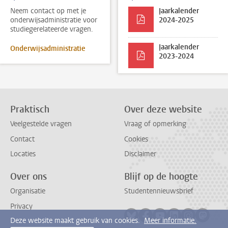
Neem contact op met je
Jaarkalender
onderwijsadministratie voor
2024-2025
studiegerelateerde vragen.
Jaarkalender
Onderwijsadministratie
2023-2024
Praktisch
Over deze website
Veelgestelde vragen
Vraag of opmerking
Contact
Cookies
Locaties
Disclaimer
Over ons
Blijf op de hoogte
Organisatie
Studentennieuwsbrief
Privacy
Volg ons op bluesky
Volg ons op facebook
Volg ons op youtub
Volg ons op li
Volg ons o
Volg 
Deze website maakt gebruik van cookies.
Meer informatie.