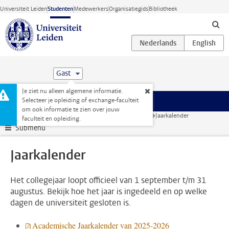
Ga direct naar de inhoud
Universiteit Leiden
Studenten
Medewerkers
Organisatiegids
Bibliotheek
Gast
Je ziet nu alleen algemene informatie.
Selecteer je opleiding of exchange-faculteit
Menu
om ook informatie te zien over jouw
Studentenwebsite
Je opleiding
Rooster en jaarkalender
Jaarkalender
faculteit en opleiding.
Submenu
Jaarkalender
Het collegejaar loopt officieel van 1 september t/m 31
augustus. Bekijk hoe het jaar is ingedeeld en op welke
dagen de universiteit gesloten is.
Academische Jaarkalender van 2025-2026