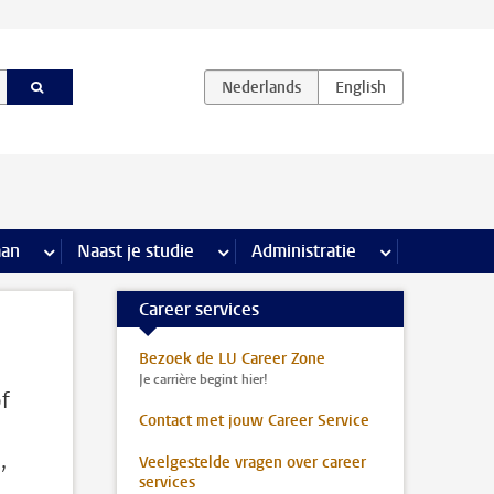
iviteiten pagina’s
aan
meer Stage & loopbaan pagina’s
Naast je studie
meer Naast je studie pagina’s
Administratie
meer Administr
Career services
Bezoek de LU Career Zone
Je carrière begint hier!
of
Contact met jouw Career Service
,
Veelgestelde vragen over career
services