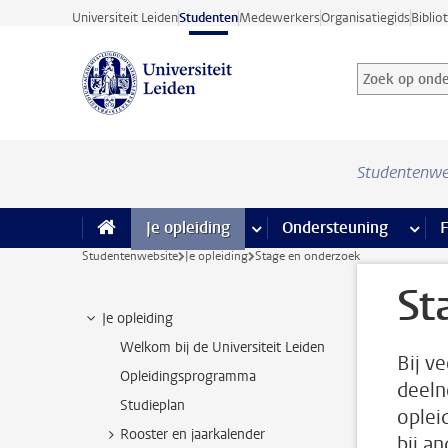
Ga direct naar de inhoud
Universiteit Leiden
Studenten
Medewerkers
Organisatiegids
Biblio
Zoek op onder
Zoekterm
Studentenwe
Je opleiding
meer Je opleiding pagina’s
Ondersteuning
meer 
F
Studentenwebsite
Je opleiding
Stage en onderzoek
St
Je opleiding
Welkom bij de Universiteit Leiden
Bij ve
Opleidingsprogramma
deeln
Studieplan
oplei
Rooster en jaarkalender
bij a