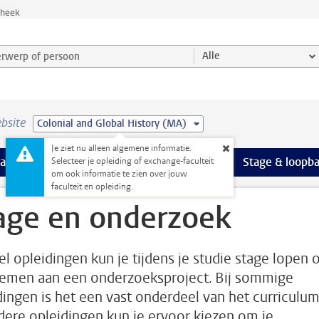
theek
werp of persoon en selecteer categorie
Alle
bsite
Colonial and Global History (MA)
Je ziet nu alleen algemene informatie.
Ondersteuning pagina’s
aciliteiten
meer Faciliteiten pagina’s
Extra studieactiviteiten
meer Extra studieact
Stage & loopb
Selecteer je opleiding of exchange-faculteit
om ook informatie te zien over jouw
faculteit en opleiding.
age en onderzoek
el opleidingen kun je tijdens je studie stage lopen 
emen aan een onderzoeksproject. Bij sommige
dingen is het een vast onderdeel van het curriculum
ndere opleidingen kun je ervoor kiezen om je