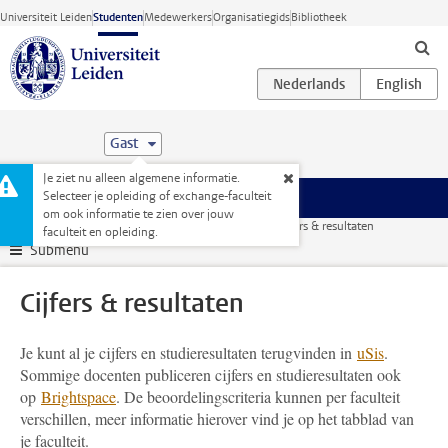
Ga direct naar de inhoud
Universiteit Leiden
Studenten
Medewerkers
Organisatiegids
Bibliotheek
Gast
Je ziet nu alleen algemene informatie.
Selecteer je opleiding of exchange-faculteit
Menu
om ook informatie te zien over jouw
Studentenwebsite
Je opleiding
Vakken en toetsen
Cijfers & resultaten
faculteit en opleiding.
Submenu
Cijfers & resultaten
Je kunt al je cijfers en studieresultaten terugvinden in
uSis
.
Sommige docenten publiceren cijfers en studieresultaten ook
op
Brightspace
. De beoordelingscriteria kunnen per faculteit
verschillen, meer informatie hierover vind je op het tabblad van
je faculteit.