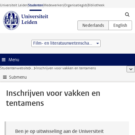
Ga direct naar de inhoud
Universiteit Leiden
Studenten
Medewerkers
Organisatiegids
Bibliotheek
Film- en literatuurwetenschap (BA)
Menu
Studentenwebsite
...
Inschrijven voor vakken en tentamens
too
Submenu
Inschrijven voor vakken en
tentamens
Ben je op uitwisseling aan de Universiteit