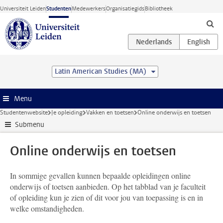
Ga direct naar de inhoud
Universiteit Leiden
Studenten
Medewerkers
Organisatiegids
Bibliotheek
Latin American Studies (MA)
Menu
Studentenwebsite
Je opleiding
Vakken en toetsen
Online onderwijs en toetsen
Submenu
Online onderwijs en toetsen
In sommige gevallen kunnen bepaalde opleidingen online
onderwijs of toetsen aanbieden. Op het tabblad van je faculteit
of opleiding kun je zien of dit voor jou van toepassing is en in
welke omstandigheden.